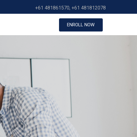
+61 481861570, +61 481812078
ENROLL NOW