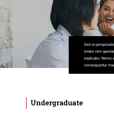
Sed ut perspiciat
totam rem aperiam,
explicabo. Nemo e
consequuntur mag
Undergraduate