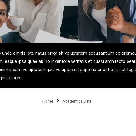
is unde omnis iste natus error sit voluptatem accusantium doloremq
 eaque ipsa quae ab illo inventore veritatis et quasi architecto beat
nim ipsam voluptatem quia voluptas sit aspernatur aut odit aut fugit
ni dolores.
Home
Academics Detail